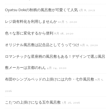
Oyatsu Dokiの秋柄の風呂敷が可愛くて人気
1月 8, 2021
レジ袋有料化を利用しませんか
10月 7, 2020
色々な形に変化するから便利
8月 18, 2020
オリジナル風呂敷は記念品としてうってつけ
6月 9, 2020
ロマンチックな星座柄の風呂敷もある！デザインで選ぶ風呂
敷メーカーは京都のれん
4月 24, 2020
布団やシンブルベッドの上掛けには六巾・七巾風呂敷
9月 5,
2016
こたつの上掛けになる五巾風呂敷
7月 26, 2016