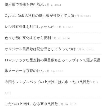
風呂敷で着物を包む流れ
4月 4, 2021
Oyatsu Dokiの秋柄の風呂敷が可愛くて人気
1月 8, 2021
レジ袋有料化を利用しませんか
10月 7, 2020
色々な形に変化するから便利
8月 18, 2020
オリジナル風呂敷は記念品としてうってつけ
6月 9, 2020
ロマンチックな星座柄の風呂敷もある！デザインで選ぶ風呂
敷メーカーは京都のれん
4月 24, 2020
布団やシンブルベッドの上掛けには六巾・七巾風呂敷
9月 5,
2016
こたつの上掛けになる五巾風呂敷
7月 26, 2016