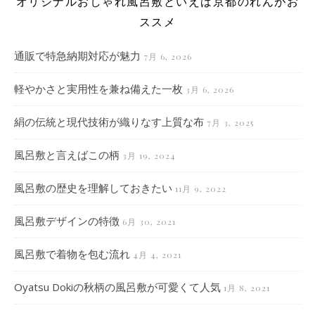
オリジナルおしゃれ風呂敷といえば京都のれんがお
ススメ
通販で特急納期対応が魅力
7月 6, 2026
軽やかさと実用性を兼ね備えた一枚
3月 6, 2026
絹の伝統と現代技術が織りなす上質な布
7月 3, 2025
風呂敷と言えばこの柄
3月 19, 2024
風呂敷の歴史を理解しておきたい
11月 9, 2022
風呂敷デザインの特徴
6月 30, 2021
風呂敷で着物を包む流れ
4月 4, 2021
Oyatsu Dokiの秋柄の風呂敷が可愛くて人気
1月 8, 2021