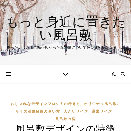
もっと身近に置きた
い風呂敷
思ったより活用の幅が広かった風呂敷について色々まとめてみました
,
,
おしゃれなデザインフロシキの考え方
オリジナル風呂敷
,
,
,
サイズ別風呂敷の使い方
大きいサイズ
通常サイズ
風呂敷の柄
風呂敷デザインの特徴