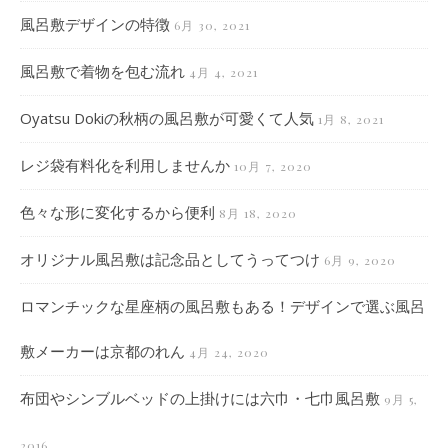
風呂敷デザインの特徴
6月 30, 2021
風呂敷で着物を包む流れ
4月 4, 2021
Oyatsu Dokiの秋柄の風呂敷が可愛くて人気
1月 8, 2021
レジ袋有料化を利用しませんか
10月 7, 2020
色々な形に変化するから便利
8月 18, 2020
オリジナル風呂敷は記念品としてうってつけ
6月 9, 2020
ロマンチックな星座柄の風呂敷もある！デザインで選ぶ風呂
敷メーカーは京都のれん
4月 24, 2020
布団やシンブルベッドの上掛けには六巾・七巾風呂敷
9月 5,
2016